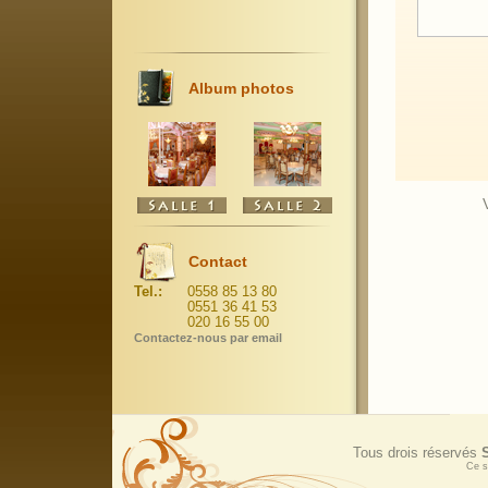
Album photos
Contact
Tel.:
0558 85 13 80
0551 36 41 53
020 16 55 00
Contactez-nous par email
Tous drois réservés
Ce s